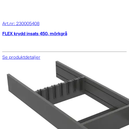
Art.nr: 230005408
FLEX krydd insats 450, mörkgrå
Se produktdetaljer