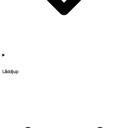
Låddjup