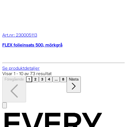
Art.nr: 230005113
FLEX folieinsats 500, mörkgrå
Se produktdetaljer
Visar
1
-
10
av
73
resultat
Föregående
1
2
3
4
...
8
Nästa