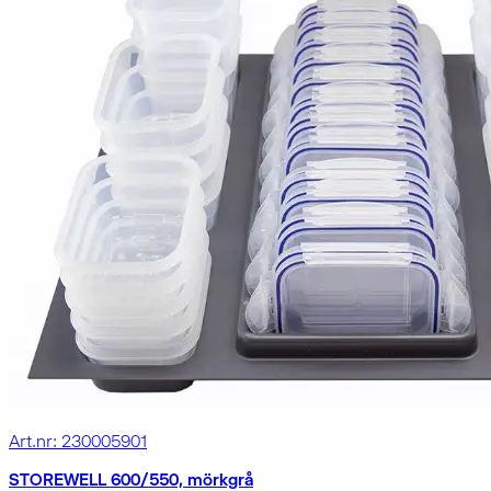
Art.nr: 230005901
STOREWELL 600/550, mörkgrå