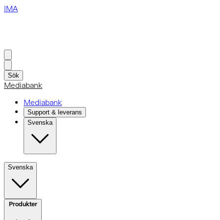
IMA
Sök
Mediabank
Mediabank
Support & leverans
Svenska
Svenska
Produkter