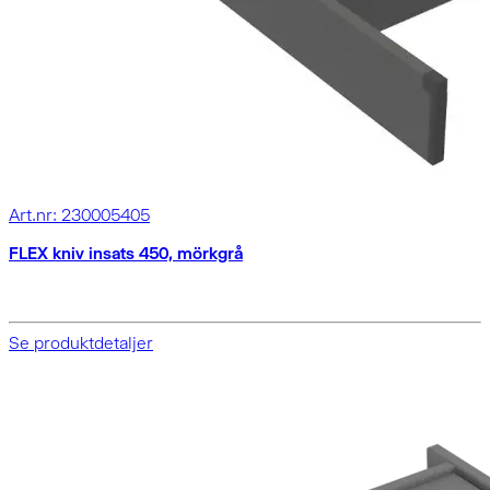
Art.nr: 230005405
FLEX kniv insats 450, mörkgrå
Se produktdetaljer